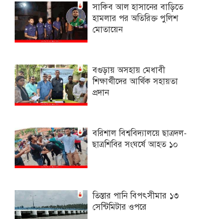
সাকিব আল হাসানের বাড়িতে
হামলার পর অতিরিক্ত পুলিশ
মোতায়েন
বগুড়ায় অসহায় মেধাবী
শিক্ষার্থীদের আর্থিক সহায়তা
প্রদান
বরিশাল বিশ্ববিদ্যালয়ে ছাত্রদল-
ছাত্রশিবির সংঘর্ষে আহত ১০
তিস্তার পানি বিপৎসীমার ১৩
সেন্টিমিটার ওপরে