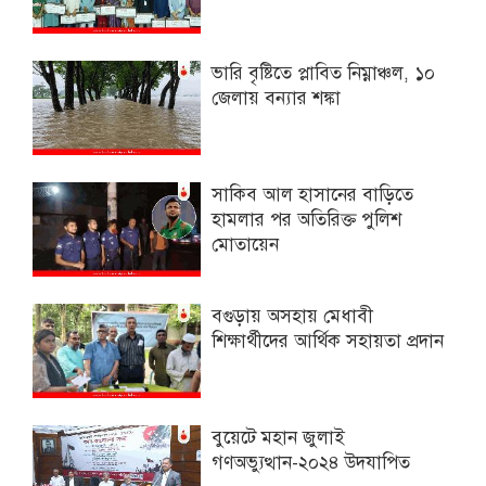
ভারি বৃষ্টিতে প্লাবিত নিম্নাঞ্চল, ১০
জেলায় বন্যার শঙ্কা
সাকিব আল হাসানের বাড়িতে
হামলার পর অতিরিক্ত পুলিশ
মোতায়েন
বগুড়ায় অসহায় মেধাবী
শিক্ষার্থীদের আর্থিক সহায়তা প্রদান
বুয়েটে মহান জুলাই
গণঅভ্যুত্থান-২০২৪ উদযাপিত