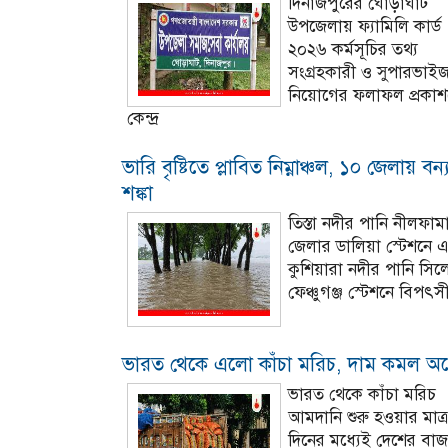
দিনাজপুরের ঘোড়াঘাট
উপজেলায় ফ্যামিলি কার্ড
২০২৬ কর্মসূচির তথ্য
সংগ্রহকারী ও সুপারভাই
নিয়োগের ফলাফল প্রকা
কেন্দ্র
ভারি বৃষ্টিতে প্লাবিত নিম্নাঞ্চল, ১০ জেলায় বন্
শঙ্কা
তিস্তা নদীর পানি নীলফাম
জেলার ডালিয়া স্টেশনে 
কুশিয়ারা নদীর পানি সিল
ফেঞ্চুগঞ্জ স্টেশনে বিপৎস
ভারত থেকে এলো কাঁচা মরিচ, দাম কমল অর্
ভারত থেকে কাঁচা মরিচ
আমদানি শুরু হওয়ার মাত্র
দিনের মধ্যেই দেশের বাজ