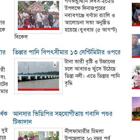
গণঅভ্যুত্থান দিবস-২০২৬
উপলক্ষে দিনাজপুরের
নবাবগঞ্জে বর্ণাঢ্য র‍্যালি ও
জার
আলোচনা সভা অনুষ্ঠিত
শকে
হয়েছে।বুধবার (৫ আগস্ট)
বিকেল
যার
তিস্তার পানি বিপৎসীমার ১৩ সেন্টিমিটার ওপরে
টানা ভারী বৃষ্টি ও উজানের
ঢলে আবারও ফুঁসে উঠেছে
ারী
তিস্তা নদী। এতে তিস্তার পানি
এবং
বৃদ্ধি
েটের
ীমার
ধেক
আনসার ভিডিপির সহযোগীতায় গবাদি পশুর
টিকাদান
 দুই
নীলফামারীর ডিমলা
ারে
উপজেলার ১০ নম্বর পূর্ব