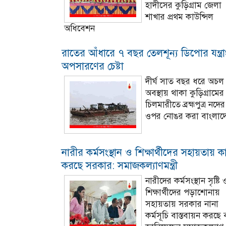
হাদীসের কুড়িগ্রাম জেলা
শাখার প্রথম কাউন্সিল
অধিবেশন
রাতের আঁধারে ৭ বছর তেলশূন্য ডিপোর যন্ত্র
অপসারণের চেষ্টা
দীর্ঘ সাত বছর ধরে অচল
অবস্থায় থাকা কুড়িগ্রামের
চিলমারীতে ব্রহ্মপুত্র নদের
ওপর নোঙর করা বাংলাদ
নারীর কর্মসংস্থান ও শিক্ষার্থীদের সহায়তায় 
করছে সরকার: সমাজকল্যাণমন্ত্রী
নারীদের কর্মসংস্থান সৃষ্টি 
শিক্ষার্থীদের পড়াশোনায়
সহায়তায় সরকার নানা
কর্মসূচি বাস্তবায়ন করছে