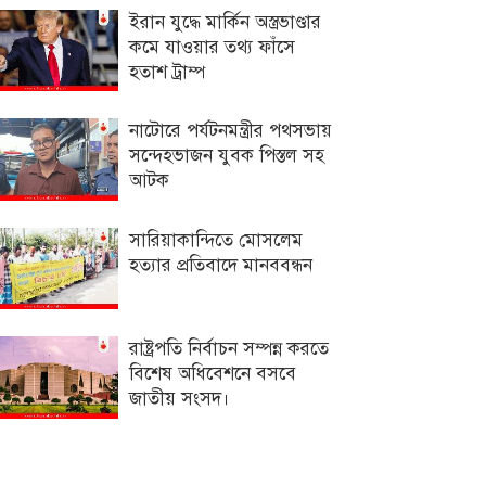
ইরান যুদ্ধে মার্কিন অস্ত্রভাণ্ডার
কমে যাওয়ার তথ্য ফাঁসে
হতাশ ট্রাম্প
নাটোরে পর্যটনমন্ত্রীর পথসভায়
সন্দেহভাজন যুবক পিস্তল সহ
আটক
সারিয়াকান্দিতে মোসলেম
হত্যার প্রতিবাদে মানববন্ধন
রাষ্ট্রপতি নির্বাচন সম্পন্ন করতে
বিশেষ অধিবেশনে বসবে
জাতীয় সংসদ।