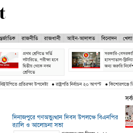
্তর্জাতিক
রাজনীতি
রাজধানী
আইন-আদালত
বিনোদন
খেলা
প্রথম শ্রেণিতে ভর্তি
সরকারি-বেসরকা
লটারিতে, পরীক্ষা হবে
হাসপাতাল-ক্লিনি
দ্বিতীয় থেকে নবম
জন্য জরুরি নির্দে
শ্রেণিতে
প্রতিরক্ষা উপদেষ্টা
●
রাষ্ট্রপতি নির্বাচন ২০ আগস্ট
●
কিশোরগঞ্জে তিতাসের হা
সর
দিনাজপুরে গণঅভ্যুত্থান দিবস উপলক্ষে বিএনপির
র‍্যালি ও আলোচনা সভা