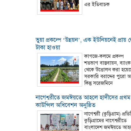
এর ইতিবাচক
ভুয়া প্রকল্পে ‘উন্নয়ন’, এক ইউনিয়নেই প্রায় 
টাকা হাওয়া
কাগজে-কলমে প্রকল্প
শতভাগ বাস্তবায়ন, ব্যাংক
থেকে উত্তোলন করা হয়েছ
সরকারি বরাদ্দের পুরো অর
কিন্তু সরেজমিনে
নাগেশ্বরীতে জমঈয়তে আহলে হাদীসের প্রথম
কাউন্সিল অধিবেশন অনুষ্ঠিত
নাগেশ্বরী (কুড়িগ্রাম) প্রতি
কুড়িগ্রামের নাগেশ্বরীতে
বাংলাদেশ জমঈয়তে আহ