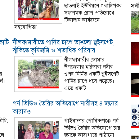
সর
ছাতনাই ইউনিয়নে গবাদিপশুর
সংক্রামক রোগ প্রতিরোধে
টিকাদান কার্যক্রমে
সহযোগিতা
কোটি
নীলফামারীতে পানির চাপে ভাঙলো স্লুইসগেট,
ঝুঁকিতে কৃষিজমি ও শতাধিক পরিবার
নীলফামারীর ডোমার
উপজেলার হরিডারা নদীর
ে
ওপর নির্মিত একটি স্লুইসগেট
্থ।
পানির চাপে ধসে পড়েছে।
এতে একটি
পর্ন ভিডিও তৈরির অভিযোগে নারীসহ ৪ জনের
কারাদণ্ড
নিধি:
গাইবান্ধার গোবিন্দগঞ্জে পর্ন
ভিডিও তৈরির অভিযোগে চার
লে
জনকে কারাগারে পাঠানো