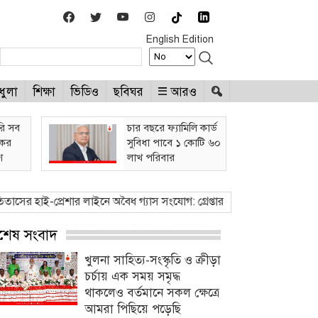
English Edition
ধুলা
শিক্ষা
ভিডিও
ছবিঘর
আরও
রি সব
চার বছরে ফ্যামিলি কার্ড
কের
সুবিধা পাবে ১ কোটি ৬০
শ
লাখ পরিবার
ই-প্রেশার লাইনে অবৈধ গ্যাস সংযোগ: গ্রেপ্তার - ২
●
ভারি বৃষ্টিতে প্লাবিত নিম
্বশেষ সংবাদ
খুলনা সাহিত্য-সংস্কৃতি ও ক্রীড়া
চর্চায় এক সময় সমৃদ্ধ
থাকলেও বর্তমানে সকল ক্ষেত্রে
আমরা পিছিয়ে পড়েছি