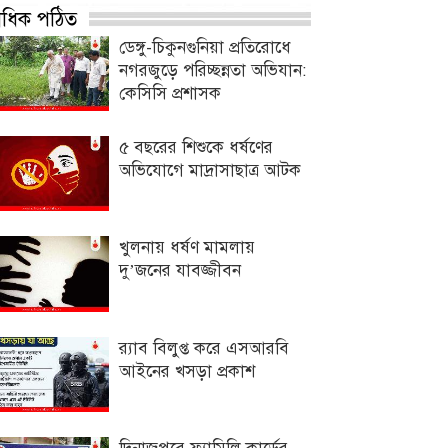
্বাধিক পঠিত
ডেঙ্গু-চিকুনগুনিয়া প্রতিরোধে
নগরজুড়ে পরিচ্ছন্নতা অভিযান:
কেসিসি প্রশাসক
৫ বছরের শিশুকে ধর্ষণের
অভিযোগে মাদ্রাসাছাত্র আটক
খুলনায় ধর্ষণ মামলায়
দু’জনের যাবজ্জীবন
র‌্যাব বিলুপ্ত করে এসআরবি
আইনের খসড়া প্রকাশ