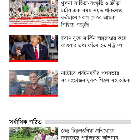
খুলনা সাহিত্য-সংস্কৃতি ও ক্রীড়া
চর্চায় এক সময় সমৃদ্ধ থাকলেও
বর্তমানে সকল ক্ষেত্রে আমরা
পিছিয়ে পড়েছি
ইরান যুদ্ধে মার্কিন অস্ত্রভাণ্ডার কমে
যাওয়ার তথ্য ফাঁসে হতাশ ট্রাম্প
নাটোরে পর্যটনমন্ত্রীর পথসভায়
সন্দেহভাজন যুবক পিস্তল সহ আটক
সর্বাধিক পঠিত
ডেঙ্গু-চিকুনগুনিয়া প্রতিরোধে
নগরজুড়ে পরিচ্ছন্নতা অভিযান: