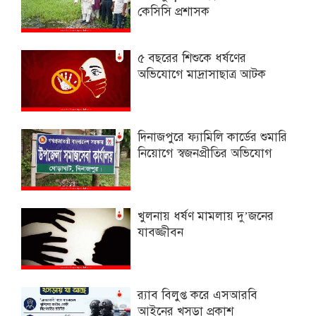
কেসিসি প্রশাসক
৫ বছরের শিশুকে ধর্ষণের
অভিযোগে মাদ্রাসাছাত্র আটক
দিনাজপুরে ফ্যামিলি কার্ডের শুমারি
নিয়োগে স্বজনপ্রীতির অভিযোগ
খুলনায় ধর্ষণ মামলায় দু’জনের
যাবজ্জীবন
র‌্যাব বিলুপ্ত করে এসআরবি
আইনের খসড়া প্রকাশ