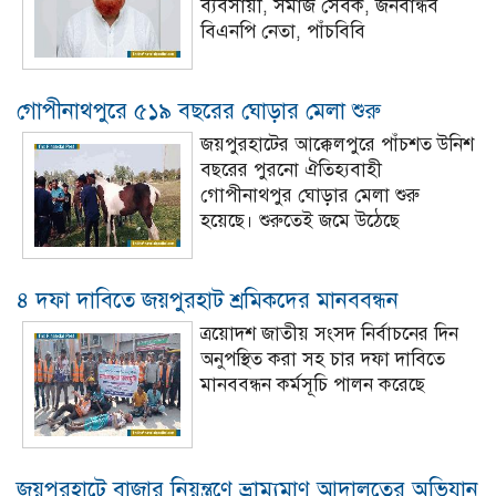
ব্যবসায়ী, সমাজ সেবক, জনবান্ধব
বিএনপি নেতা, পাঁচবিবি
গোপীনাথপুরে ৫১৯ বছরের ঘোড়ার মেলা শুরু
জয়পুরহাটের আক্কেলপুরে পাঁচশত উনিশ
বছরের পুরনো ঐতিহ্যবাহী
গোপীনাথপুর ঘোড়ার মেলা শুরু
হয়েছে। শুরুতেই জমে উঠেছে
৪ দফা দাবিতে জয়পুরহাট শ্রমিকদের মানববন্ধন
ত্রয়োদশ জাতীয় সংসদ নির্বাচনের দিন
অনুপস্থিত করা সহ চার দফা দাবিতে
মানববন্ধন কর্মসূচি পালন করেছে
জয়পুরহাটে বাজার নিয়ন্ত্রণে ভ্রাম্যমাণ আদালতের অভিযান