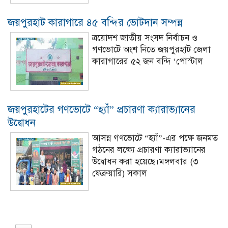
জয়পুরহাট কারাগারে ৪৫ বন্দির ভোটদান সম্পন্ন
ত্রয়োদশ জাতীয় সংসদ নির্বাচন ও
গণভোটে অংশ নিতে জয়পুরহাট জেলা
কারাগারের ৫২ জন বন্দি ‘পোস্টাল
জয়পুরহাটের গণভোটে “হ্যাঁ” প্রচারণা ক্যারাভ্যানের
উদ্বোধন
আসন্ন গণভোটে “হ্যাঁ”-এর পক্ষে জনমত
গঠনের লক্ষ্যে প্রচারণা ক্যারাভ্যানের
উদ্বোধন করা হয়েছে।মঙ্গলবার (৩
ফেব্রুয়ারি) সকাল