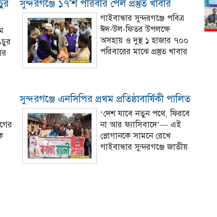
চুর
সুন্দরগঞ্জে ১৭'শ পরিবার পেল প্রস্তুত খাবার
গাইবান্ধার সুন্দরগঞ্জে পবিত্র
ঈদ-উল-ফিতর উপলক্ষে
ম
অসহায় ও দুস্থ ১ হাজার ৭০০
ঙচুর
পরিবারের মাঝে প্রস্তুত খাবার
ার
সুন্দরগঞ্জে এনসিপির প্রথম প্রতিষ্ঠাবার্ষিকী পালিত
‘দেশ যাবে নতুন পথে, ফিরবে
গের
না আর ফ্যাসিবাদে’— এই
ক
স্লোগানকে সামনে রেখে
গাইবান্ধার সুন্দরগঞ্জে জাতীয়