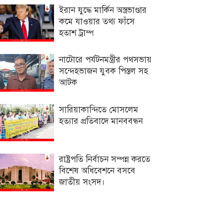
ইরান যুদ্ধে মার্কিন অস্ত্রভাণ্ডার
কমে যাওয়ার তথ্য ফাঁসে
হতাশ ট্রাম্প
নাটোরে পর্যটনমন্ত্রীর পথসভায়
সন্দেহভাজন যুবক পিস্তল সহ
আটক
সারিয়াকান্দিতে মোসলেম
হত্যার প্রতিবাদে মানববন্ধন
রাষ্ট্রপতি নির্বাচন সম্পন্ন করতে
বিশেষ অধিবেশনে বসবে
জাতীয় সংসদ।