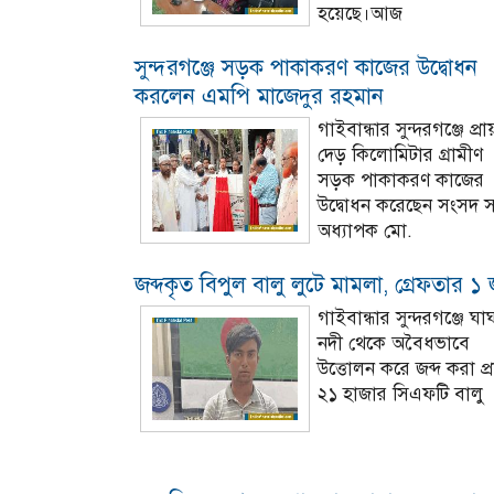
হয়েছে।আজ
সুন্দরগঞ্জে সড়ক পাকাকরণ কাজের উদ্বোধন
করলেন এমপি মাজেদুর রহমান
গাইবান্ধার সুন্দরগঞ্জে প্রা
দেড় কিলোমিটার গ্রামীণ
সড়ক পাকাকরণ কাজের
উদ্বোধন করেছেন সংসদ স
অধ্যাপক মো.
জব্দকৃত বিপুল বালু লুটে মামলা, গ্রেফতার ১
গাইবান্ধার সুন্দরগঞ্জে ঘা
নদী থেকে অবৈধভাবে
উত্তোলন করে জব্দ করা প্
২১ হাজার সিএফটি বালু