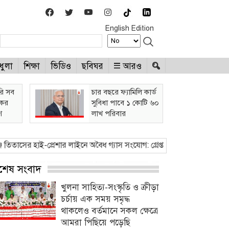
English Edition
ধুলা
শিক্ষা
ভিডিও
ছবিঘর
আরও
রি সব
চার বছরে ফ্যামিলি কার্ড
কের
সুবিধা পাবে ১ কোটি ৬০
শ
লাখ পরিবার
 হাই-প্রেশার লাইনে অবৈধ গ্যাস সংযোগ: গ্রেপ্তার - ২
●
ভারি বৃষ্টিতে প্লাবিত 
্বশেষ সংবাদ
খুলনা সাহিত্য-সংস্কৃতি ও ক্রীড়া
চর্চায় এক সময় সমৃদ্ধ
থাকলেও বর্তমানে সকল ক্ষেত্রে
আমরা পিছিয়ে পড়েছি