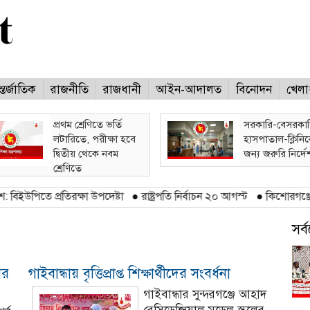
্তর্জাতিক
রাজনীতি
রাজধানী
আইন-আদালত
বিনোদন
খেলা
প্রথম শ্রেণিতে ভর্তি
সরকারি-বেসরকা
লটারিতে, পরীক্ষা হবে
হাসপাতাল-ক্লিনি
দ্বিতীয় থেকে নবম
জন্য জরুরি নির্দে
শ্রেণিতে
তে প্রতিরক্ষা উপদেষ্টা
●
রাষ্ট্রপতি নির্বাচন ২০ আগস্ট
●
কিশোরগঞ্জে তিতাসের
সর
ের
গাইবান্ধায় বৃত্তিপ্রাপ্ত শিক্ষার্থীদের সংবর্ধনা
গাইবান্ধার সুন্দরগঞ্জে আহাদ