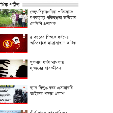
্বাধিক পঠিত
ডেঙ্গু-চিকুনগুনিয়া প্রতিরোধে
নগরজুড়ে পরিচ্ছন্নতা অভিযান:
কেসিসি প্রশাসক
৫ বছরের শিশুকে ধর্ষণের
অভিযোগে মাদ্রাসাছাত্র আটক
খুলনায় ধর্ষণ মামলায়
দু’জনের যাবজ্জীবন
র‌্যাব বিলুপ্ত করে এসআরবি
আইনের খসড়া প্রকাশ