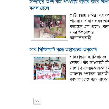
সম্পত্তির অংশ কম পাওয়ায় বাবার কবর ভাঙ
করল ছেলে
গাইবান্ধায় জমির অংশ ক
পাওয়ায় বাবার কবর ভা
করেছেন এক ছেলে। জেল
সদর উপজেলার
আনালেরতাড়ি
সার সিন্ডিকেট বন্ধে মহাসড়ক অবরোধ
গাইবান্ধায় ফ্যাসিবাদের
দোষর পৌর আওয়ামী লী
সাধারণ সম্পাদক একাধি
মামলার পলাতক আসামী
কামাল হোসেনকে বাফার
>>