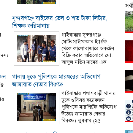
সর
সুন্দরগঞ্জে বাইকের তেল ৩ শত টাকা লিটার,
শিক্ষক জরিমানায়‎
য়
গাইবান্ধার সুন্দরগঞ্জে
মোটরসাইকেলের ট্যাংকি
থেকে কালোবাজারে অকটেন
দস্য
বিক্রি করার অভিযোগে মো.
আব্দুল মতিন নামের এক
 জন
থানায় ঢুকে পুলিশকে মারধরের অভিযোগ
জামায়াত নেতার বিরুদ্ধে
ঘট
গাইবান্ধার পলাশবাড়ী থানায়
রায়
ঢুকে ওসিসহ কয়েকজন
পুলিশকে মারপিটের অভিযোগ
উঠেছে জামায়াত নেতার
বিরুদ্ধে। বুধবার (২৫