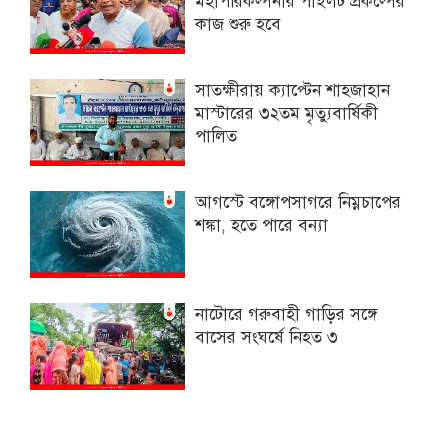
মহাপরিকল্পনার পাইলট প্রকল্পের
কাজ শুরু হবে
সাতক্ষীরায় ক্যাপ্টেন শাহজাহান
মাস্টারের ৩২তম মৃত্যুবার্ষিকী
পালিত
আগস্টে বঙ্গোপসাগরে নিম্নচাপের
শঙ্কা, হতে পারে বন্যা
নাটোরে গরুবাহী গাড়ির সঙ্গে
বাসের সংঘর্ষে নিহত ৩