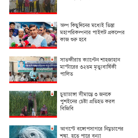
অল্প কিছুদিনের মধ্যেই তিস্তা
মহাপরিকল্পনার পাইলট প্রকল্পের
কাজ শুরু হবে
সাতক্ষীরায় ক্যাপ্টেন শাহজাহান
মাস্টারের ৩২তম মৃত্যুবার্ষিকী
পালিত
চুয়াডাঙ্গা সীমান্তে ৩ জনকে
পুশইনের চেষ্টা প্রতিহত করল
বিজিবি
আগস্টে বঙ্গোপসাগরে নিম্নচাপের
শঙ্কা, হতে পারে বন্যা