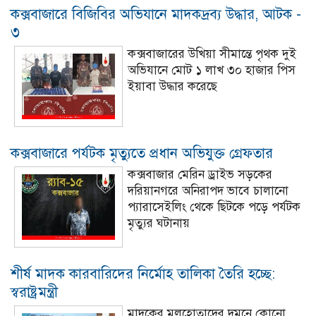
কক্সবাজারে বিজিবির অভিযানে মাদকদ্রব্য উদ্ধার, আটক -
৩
কক্সবাজারের উখিয়া সীমান্তে পৃথক দুই
অভিযানে মোট ১ লাখ ৩০ হাজার পিস
ইয়াবা উদ্ধার করেছে
কক্সবাজারে পর্যটক মৃত্যুতে প্রধান অভিযুক্ত গ্রেফতার
কক্সবাজার মেরিন ড্রাইভ সড়কের
দরিয়ানগরে অনিরাপদ ভাবে চালানো
প্যারাসেইলিং থেকে ছিটকে পড়ে পর্যটক
মৃত্যুর ঘটানায়
শীর্ষ মাদক কারবারিদের নির্মোহ তালিকা তৈরি হচ্ছে:
স্বরাষ্ট্রমন্ত্রী
মাদকের মূলহোতাদের দমনে কোনো