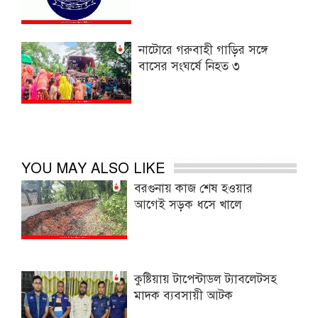
নাটোরে গরুবাহী গাড়ির সঙ্গে
বাসের সংঘর্ষে নিহত ৩
YOU MAY ALSO LIKE
বরগুনায় কাজ শেষ হওয়ার
আগেই সড়ক ধসে খালে
কুষ্টিয়ায় টাপেন্টাডল ট্যাবলেটসহ
মাদক ব্যবসায়ী আটক