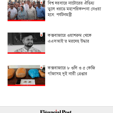
বিশ্ব দরবারে নাটোরের ঐতিহ্য
তুলে ধরতে মহাপরিকল্পনা নেওয়া
হবে: পর্যটনমন্ত্রী
কক্সবাজারে ওয়াশরুম থেকে
এএসআই’র মরদেহ উদ্ধার
কক্সবাজারে ৮ গুলি ও ৫ কেজি
গাঁজাসহ দুই নারী গ্রেপ্তার