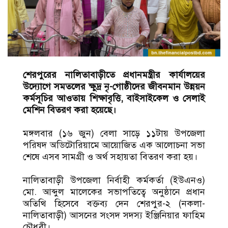
শেরপুরের নালিতাবাড়ীতে প্রধানমন্ত্রীর কার্যালয়ের
উদ্যোগে সমতলের ক্ষুদ্র নৃ-গোষ্ঠীদের জীবনমান উন্নয়ন
কর্মসূচির আওতায় শিক্ষাবৃত্তি, বাইসাইকেল ও সেলাই
মেশিন বিতরণ করা হয়েছে।
মঙ্গলবার (১৬ জুন) বেলা সাড়ে ১১টায় উপজেলা
পরিষদ অডিটোরিয়ামে আয়োজিত এক আলোচনা সভা
শেষে এসব সামগ্রী ও অর্থ সহায়তা বিতরণ করা হয়।
নালিতাবাড়ী উপজেলা নির্বাহী কর্মকর্তা (ইউএনও)
মো. আব্দুল মালেকের সভাপতিত্বে অনুষ্ঠানে প্রধান
অতিথি হিসেবে বক্তব্য দেন শেরপুর-২ (নকলা-
নালিতাবাড়ী) আসনের সংসদ সদস্য ইঞ্জিনিয়ার ফাহিম
চৌধুরী।