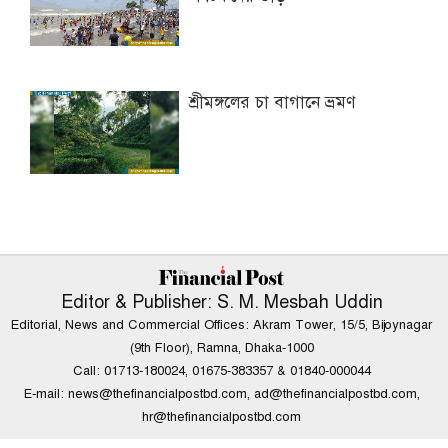
শ্রীমঙ্গলের চা বাগানে ভ্রমণ
Editor & Publisher: S. M. Mesbah Uddin
Editorial, News and Commercial Offices: Akram Tower, 15/5, Bijoynagar
(9th Floor), Ramna, Dhaka-1000
Call: 01713-180024, 01675-383357 & 01840-000044
E-mail:
news@thefinancialpostbd.com
,
ad@thefinancialpostbd.com
,
hr@thefinancialpostbd.com