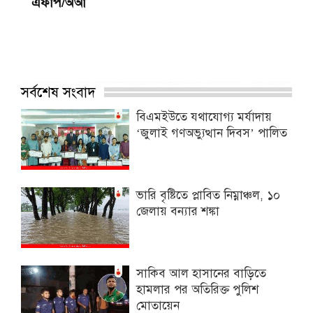
এফপি/অআ
সর্বশেষ সংবাদ
বিএমইউতে যথাযোগ্য মর্যাদায়
‘জুলাই গণঅভ্যুত্থান দিবস’ পালিত
ভারি বৃষ্টিতে প্লাবিত নিম্নাঞ্চল, ১০
জেলায় বন্যার শঙ্কা
সাকিব আল হাসানের বাড়িতে
হামলার পর অতিরিক্ত পুলিশ
মোতায়েন