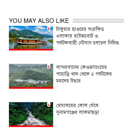
YOU MAY ALSO LIKE
টাঙ্গুয়ার হাওরের সংরক্ষিত
এলাকায় হাউজবোট ও
পর্যটকবাহী নৌযান চলাচল নিষিদ্ধ
বান্দরবানের কেওক্রাডংয়ের
পাহাড়ি খাদ থেকে ২ পর্যটকের
মরদেহ উদ্ধার
মেঘালয়ের কোল ঘেঁষে
সুনামগঞ্জের লাকমাছড়া