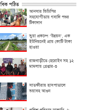
্বাধিক পঠিত
আনসার ভিডিপির
সহযোগীতায় গবাদি পশুর
টিকাদান
ভুয়া প্রকল্পে ‘উন্নয়ন’, এক
ইউনিয়নেই প্রায় কোটি টাকা
হাওয়া
রাজবাড়ীতে হেরোইন সহ ১২
মামলায় গ্রেপ্তার-৩
সাতক্ষীরায় হাসপাতালে
ভয়াবহ আগুন