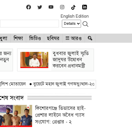
English Edition
ধুলা
শিক্ষা
ভিডিও
ছবিঘর
আরও
র জন্য
বুধবার জুলাই স্মৃতি
নতুন
জাদুঘর উদ্বোধন
করবেন প্রধানমন্ত্রী
েন
●
বুয়েটে মহান জুলাই গণঅভ্যুত্থান-২০২৪ উদযাপিত
●
আজ থেকে উন্মুক্ত 
্বশেষ সংবাদ
কিশোরগঞ্জে তিতাসের হাই-
প্রেশার লাইনে অবৈধ গ্যাস
সংযোগ: গ্রেপ্তার - ২