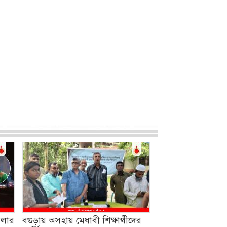
মলার
বগুড়ায় অসহায় মেধাবী শিক্ষার্থীদের