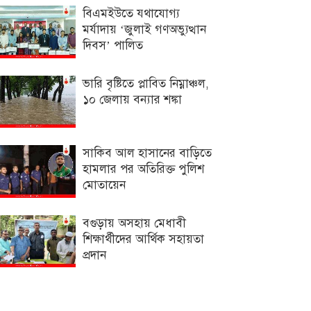
বিএমইউতে যথাযোগ্য
মর্যাদায় ‘জুলাই গণঅভ্যুত্থান
দিবস’ পালিত
ভারি বৃষ্টিতে প্লাবিত নিম্নাঞ্চল,
১০ জেলায় বন্যার শঙ্কা
সাকিব আল হাসানের বাড়িতে
হামলার পর অতিরিক্ত পুলিশ
মোতায়েন
বগুড়ায় অসহায় মেধাবী
শিক্ষার্থীদের আর্থিক সহায়তা
প্রদান