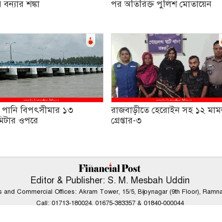
বন্যার শঙ্কা
পর অতিরিক্ত পুলিশ মোতায়েন
ার পানি বিপৎসীমার ১৩
রাজবাড়ীতে হেরোইন সহ ১২ মাম
িমিটার ওপরে
গ্রেপ্তার-৩
Editor & Publisher: S. M. Mesbah Uddin
ws and Commercial Offices: Akram Tower, 15/5, Bijoynagar (9th Floor), Ramn
Call: 01713-180024, 01675-383357 & 01840-000044
ws@thefinancialpostbd.com
,
ad@thefinancialpostbd.com
,
hr@thefinancialp