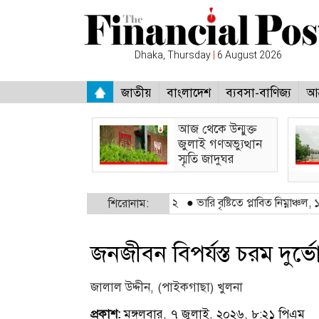
Dhaka, Thursday
|
6 August 2026
জাতীয়
বাংলাদেশ
ব্যবসা-বাণিজ্য
আন
আজ থেকে উন্মুক্ত
জুলাই গণঅভ্যুত্থান
স্মৃতি জাদুঘর
ধ গ্যাস সংযোগ: গ্রেপ্তার - ২
●
ভারি বৃষ্টিতে প্লাবিত নিম্নাঞ্চল, ১০ জেলায় বন্য
শিরোনাম:
জনজীবন বিপর্যস্ত চরম দুর্
জালাল উদ্দীন, (পাইকগাছা) খুলনা
প্রকাশ:
মঙ্গলবার, ৭ জুলাই, ২০২৬, ৮:২১ পিএম
(