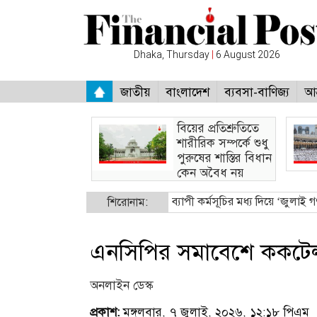
Dhaka, Thursday
|
6 August 2026
জাতীয়
বাংলাদেশ
ব্যবসা-বাণিজ্য
আন
বিয়ের প্রতিশ্রুতিতে
শারীরিক সম্পর্কে শুধু
পুরুষের শাস্তির বিধান
কেন অবৈধ নয়
্রধানমন্ত্রী
●
বাকৃবিতে দিনব্যাপী কর্মসূচির মধ্য দিয়ে ‘জুলাই গণঅভ্যুত্থান
শিরোনাম:
এনসিপির সমাবেশে ককটে
অনলাইন ডেস্ক
প্রকাশ:
মঙ্গলবার, ৭ জুলাই, ২০২৬, ১২:১৮ পিএম