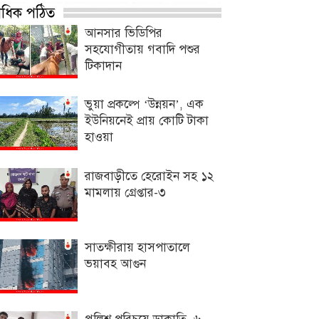
্বাধিক পঠিত
আনসার ভিডিপির
সহযোগীতায় গবাদি পশুর
টিকাদান
ভুয়া প্রকল্পে ‘উন্নয়ন’, এক
ইউনিয়নেই প্রায় কোটি টাকা
হাওয়া
রাজবাড়ীতে হেরোইন সহ ১২
মামলায় গ্রেপ্তার-৩
সাতক্ষীরায় হাসপাতালে
ভয়াবহ আগুন