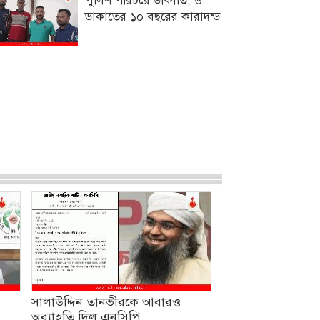
পুলিশ পরিচয়ে ডাকাতি, ৬
ডাকাতের ১০ বছরের কারাদন্ড
সালাউদ্দিন তানভীরকে আবারও
অব্যাহতি দিল এনসিপি