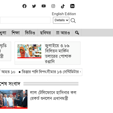
English Edition
ধুলা
শিক্ষা
ভিডিও
ছবিঘর
আরও
্মৃতি
জুলাইয়ে ৩.৮৯
ন
বিলিয়ন মার্কিন
্রী
ডলারের পোশাক
রপ্তানি
●
তিস্তার পানি বিপৎসীমার ১৩ সেন্টিমিটার ওপরে
●
‘জুলাই গণঅভ্যুত্থান স্মৃত
্বশেষ সংবাদ
লাল টেলিফোনে হাসিনার কল
রেকর্ড শুনলেন প্রধানমন্ত্রী