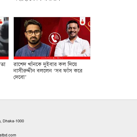
যতা
রাশেদ খাঁনকে দুইবার কল দিয়ে
নাসীরুদ্দীন বললেন ‘সব ফাঁস করে
দেবো’
a, Dhaka-1000
ostbd.com