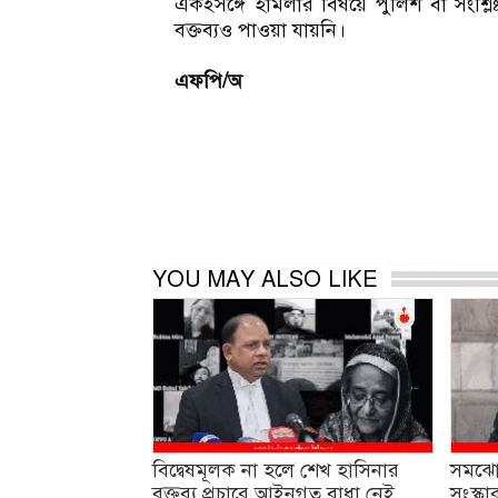
একইসঙ্গে হামলার বিষয়ে পুলিশ বা সংশ্লিষ
বক্তব্যও পাওয়া যায়নি।
এফপি/অ
YOU MAY ALSO LIKE
বিদ্বেষমূলক না হলে শেখ হাসিনার
সমঝোত
বক্তব্য প্রচারে আইনগত বাধা নেই
সংস্কার