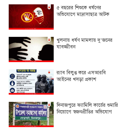
৫ বছরের শিশুকে ধর্ষণের
অভিযোগে মাদ্রাসাছাত্র আটক
খুলনায় ধর্ষণ মামলায় দু’জনের
যাবজ্জীবন
র‌্যাব বিলুপ্ত করে এসআরবি
আইনের খসড়া প্রকাশ
দিনাজপুরে ফ্যামিলি কার্ডের শুমারি
নিয়োগে স্বজনপ্রীতির অভিযোগ