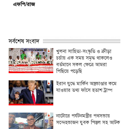
এফপি/রাজ
সর্বশেষ সংবাদ
খুলনা সাহিত্য-সংস্কৃতি ও ক্রীড়া
চর্চায় এক সময় সমৃদ্ধ থাকলেও
বর্তমানে সকল ক্ষেত্রে আমরা
পিছিয়ে পড়েছি
ইরান যুদ্ধে মার্কিন অস্ত্রভাণ্ডার কমে
যাওয়ার তথ্য ফাঁসে হতাশ ট্রাম্প
নাটোরে পর্যটনমন্ত্রীর পথসভায়
সন্দেহভাজন যুবক পিস্তল সহ আটক