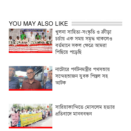
YOU MAY ALSO LIKE
খুলনা সাহিত্য-সংস্কৃতি ও ক্রীড়া
চর্চায় এক সময় সমৃদ্ধ থাকলেও
বর্তমানে সকল ক্ষেত্রে আমরা
পিছিয়ে পড়েছি
নাটোরে পর্যটনমন্ত্রীর পথসভায়
সন্দেহভাজন যুবক পিস্তল সহ
আটক
সারিয়াকান্দিতে মোসলেম হত্যার
প্রতিবাদে মানববন্ধন