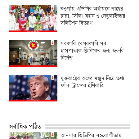
নওগাঁয় এডিপির অর্থায়নে গাছের
চারা, সিলিং ফ্যান ও নেবুলাইজার
সলিউশন বিতরণ
সরকারি-বেসরকারি সব
হাসপাতাল-ক্লিনিকের জন্য জরুরি
নির্দেশ
যুক্তরাষ্ট্রের অস্ত্রের মজুদ নিয়ে তথ্য
ফাঁস, ট্রাম্পের হুঁশিয়ারি
সর্বাধিক পঠিত
আনসার ভিডিপির সহযোগীতায়