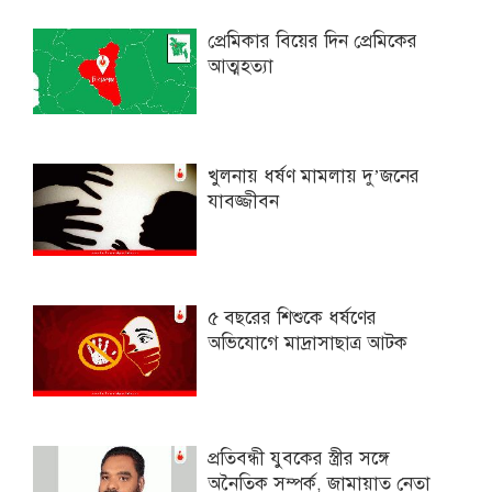
প্রেমিকার বিয়ের দিন প্রেমিকের
আত্মহত্যা
খুলনায় ধর্ষণ মামলায় দু’জনের
যাবজ্জীবন
৫ বছরের শিশুকে ধর্ষণের
অভিযোগে মাদ্রাসাছাত্র আটক
প্রতিবন্ধী যুবকের স্ত্রীর সঙ্গে
অনৈতিক সম্পর্ক, জামায়াত নেতা