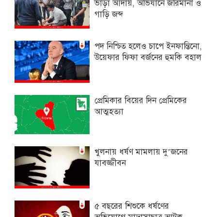
ভাড়া আদায়, অভিযানে জরিমানা ও
গাড়ি জব্দ
পদ নিশ্চিত হলেও চাপে ইনফান্তিনো,
উয়েফার ফিফা বর্জনের হুমকি বহাল
প্রেমিকার বিয়ের দিন প্রেমিকের
আত্মহত্যা
খুলনায় ধর্ষণ মামলায় দু’জনের
যাবজ্জীবন
৫ বছরের শিশুকে ধর্ষণের