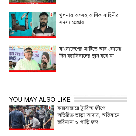
খুলনায় অস্ত্রসহ আশিক বাহিনীর
সদস্য গ্রেপ্তার
বাংলাদেশের মাটিতে আর কোনো
দিন ফ্যাসিবাদের স্থান হবে না
YOU MAY ALSO LIKE
কক্সবাজারে ট্যুরিস্ট জীপে
অতিরিক্ত ভাড়া আদায়, অভিযানে
জরিমানা ও গাড়ি জব্দ