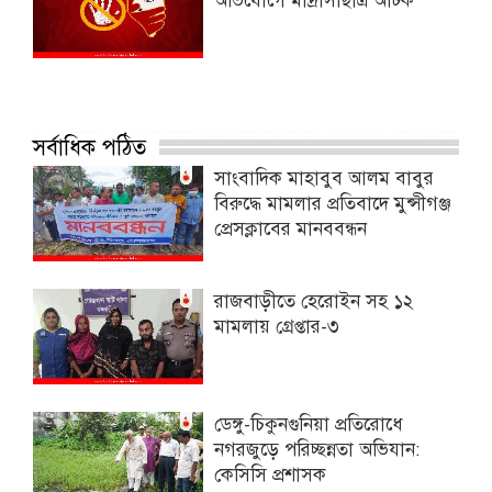
অভিযোগে মাদ্রাসাছাত্র আটক
সর্বাধিক পঠিত
সাংবাদিক মাহাবুব আলম বাবুর
বিরুদ্ধে মামলার প্রতিবাদে মুন্সীগঞ্জ
প্রেসক্লাবের মানববন্ধন
রাজবাড়ীতে হেরোইন সহ ১২
মামলায় গ্রেপ্তার-৩
ডেঙ্গু-চিকুনগুনিয়া প্রতিরোধে
নগরজুড়ে পরিচ্ছন্নতা অভিযান:
কেসিসি প্রশাসক