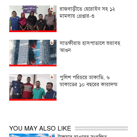
রাজবাড়ীতে হেরোইন সহ ১২
মামলায় গ্রেপ্তার-৩
সাতক্ষীরায় হাসপাতালে ভয়াবহ
আগুন
পুলিশ পরিচয়ে ডাকাতি, ৬
ডাকাতের ১০ বছরের কারাদন্ড
YOU MAY ALSO LIKE