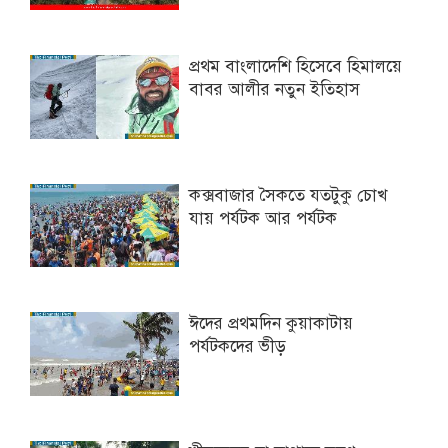
প্রথম বাংলাদেশি হিসেবে হিমালয়ে
বাবর আলীর নতুন ইতিহাস
কক্সবাজার সৈকতে যতটুকু চোখ
যায় পর্যটক আর পর্যটক
ঈদের প্রথমদিন কুয়াকাটায়
পর্যটকদের ভীড়