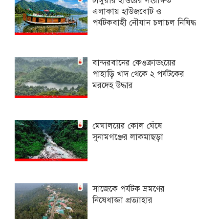
টাঙ্গুয়ার হাওরের সংরক্ষিত
এলাকায় হাউজবোট ও
পর্যটকবাহী নৌযান চলাচল নিষিদ্ধ
বান্দরবানের কেওক্রাডংয়ের
পাহাড়ি খাদ থেকে ২ পর্যটকের
মরদেহ উদ্ধার
মেঘালয়ের কোল ঘেঁষে
সুনামগঞ্জের লাকমাছড়া
সাজেকে পর্যটক ভ্রমণের
নিষেধাজ্ঞা প্রত্যাহার