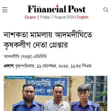
|
Epaper
Friday
|
7 August 2026 |
English
নাশকতা মামলায় আদমদীঘিতে
কৃষকলীগ নেতা গ্রেপ্তার
আদমদীঘি (বগুড়া) প্রতিনিধি
প্রকাশ:
বৃহস্পতিবার, ১১ সেপ্টেম্বর, ২০২৫, ১১:৪৫ পিএম
(ভিজিটর
: ৪২১)