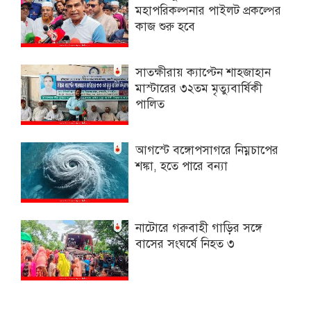
মহাপরিকল্পনার পাইলট প্রকল্পের
কাজ শুরু হবে
সাতক্ষীরায় ক্যাপ্টেন শাহজাহান
মাস্টারের ৩২তম মৃত্যুবার্ষিকী
পালিত
আগস্টে বঙ্গোপসাগরে নিম্নচাপের
শঙ্কা, হতে পারে বন্যা
নাটোরে গরুবাহী গাড়ির সঙ্গে
বাসের সংঘর্ষে নিহত ৩