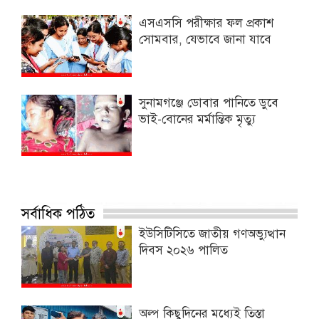
এসএসসি পরীক্ষার ফল প্রকাশ
সোমবার, যেভাবে জানা যাবে
সুনামগঞ্জে ডোবার পানিতে ডুবে
ভাই-বোনের মর্মান্তিক মৃত্যু
সর্বাধিক পঠিত
ইউসিটিসিতে জাতীয় গণঅভ্যুত্থান
দিবস ২০২৬ পালিত
অল্প কিছুদিনের মধ্যেই তিস্তা