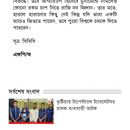
বিরুদ্ধে। তবে আন্ডারডগ হিসেবে টুর্নামেন্টে নামলেও
কোনো রকম চাপ নিতে রাজি নন জিদান। তার মতে,
হারলে হারানোর কিছু নেই কিন্তু যদি তারা একটি
ম্যাচও জিততে পারেন, তবে পুরো বিশ্বকে চমকে দিতে
পারবেন।
সূত্র: বিবিবি
এফপি/অ
সর্বশেষ সংবাদ
কুষ্টিয়ায় টাপেন্টাডল ট্যাবলেটসহ
মাদক ব্যবসায়ী আটক