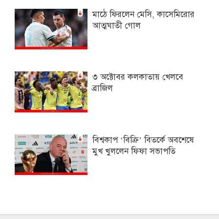
মাঠে ফিরলেন মেসি, কাসেমিরোর
আত্মঘাতী গোল
৩ অক্টোবর কলকাতায় খেলবে
ব্রাজিল
বিশ্বকাপ ‘বিক্রি’ বিতর্কে অবশেষে
মুখ খুললেন ফিফা সভাপতি