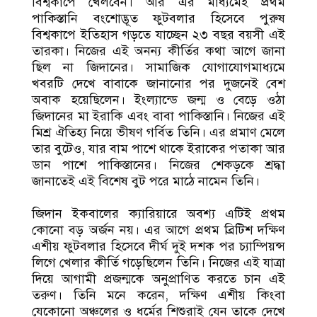
বিশ্বকাপে খেলবেন। আর এর মাধ্যমেই প্রথম
পাকিস্তানি বংশোদ্ভূত ফুটবলার হিসেবে পুরুষ
বিশ্বকাপে ইতিহাস গড়তে যাচ্ছেন ২৩ বছর বয়সী এই
তারকা। নিজের এই অনন্য কীর্তির কথা আগে জানা
ছিল না জিদানের। সামাজিক যোগাযোগমাধ্যমে
খবরটি দেখে বাবাকে জানানোর পর দুজনেই বেশ
অবাক হয়েছিলেন। ইংল্যান্ডে জন্ম ও বেড়ে ওঠা
জিদানের মা ইরাকি এবং বাবা পাকিস্তানি। নিজের এই
মিশ্র ঐতিহ্য নিয়ে ভীষণ গর্বিত তিনি। এর প্রমাণ মেলে
তার বুটেও, যার বাম পাশে থাকে ইরাকের পতাকা আর
ডান পাশে পাকিস্তানের। নিজের শেকড়কে শ্রদ্ধা
জানাতেই এই বিশেষ বুট পরে মাঠে নামেন তিনি।
জিদান ইকবালের ক্যারিয়ারে অবশ্য এটিই প্রথম
কোনো বড় অর্জন নয়। এর আগে প্রথম ব্রিটিশ দক্ষিণ
এশীয় ফুটবলার হিসেবে দীর্ঘ দুই দশক পর চ্যাম্পিয়ন্স
লিগে খেলার কীর্তি গড়েছিলেন তিনি। নিজের এই যাত্রা
দিয়ে আগামী প্রজন্মকে অনুপ্রাণিত করতে চান এই
তরুণ। তিনি মনে করেন, দক্ষিণ এশীয় কিংবা
যেকোনো অঞ্চলের ও ধর্মের শিশুরাই যেন তাকে দেখে