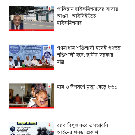
পাকিস্তান হাইকমিশনারের বাসায়
আগুন : আইসিইউতে
হাইকমিশনার
গণমাধ্যম শক্তিশালী হলেই গণতন্ত্র
শক্তিশালী হবে: স্থানীয় সরকার
মন্ত্রী
হাম ও উপসর্গে মৃত্যু বেড়ে ৮৬০
র‌্যাব বিলুপ্ত করে এসআরবি
আইনের খসড়া প্রকাশ