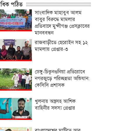
্বাধিক পঠিত
সাংবাদিক মাহাবুব আলম
বাবুর বিরুদ্ধে মামলার
প্রতিবাদে মুন্সীগঞ্জ প্রেসক্লাবের
মানববন্ধন
রাজবাড়ীতে হেরোইন সহ ১২
মামলায় গ্রেপ্তার-৩
ডেঙ্গু-চিকুনগুনিয়া প্রতিরোধে
নগরজুড়ে পরিচ্ছন্নতা অভিযান:
কেসিসি প্রশাসক
খুলনায় অস্ত্রসহ আশিক
বাহিনীর সদস্য গ্রেপ্তার
বাংলাদেশের মাটিতে আর