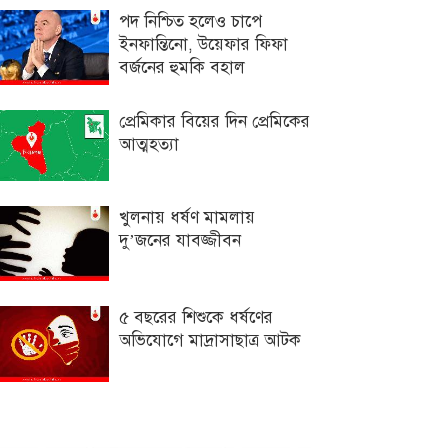
পদ নিশ্চিত হলেও চাপে
ইনফান্তিনো, উয়েফার ফিফা
বর্জনের হুমকি বহাল
প্রেমিকার বিয়ের দিন প্রেমিকের
আত্মহত্যা
খুলনায় ধর্ষণ মামলায়
দু’জনের যাবজ্জীবন
৫ বছরের শিশুকে ধর্ষণের
অভিযোগে মাদ্রাসাছাত্র আটক