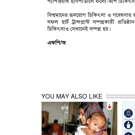
প্যাপওয়ার্থ হাসপাতালে ফলো-আপ চিকিৎসা
বিশ্বমানের হৃদরোগ চিকিৎসা ও গবেষণার জন্
সফল হার্ট ট্রান্সপ্লান্ট সম্পন্নকারী প্রতি
চিকিৎসাও সেখানেই সম্পন্ন হয়।
এফপি/অ
YOU MAY ALSO LIKE