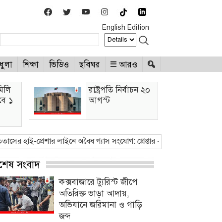
English Edition
ধুলা
শিক্ষা
ভিডিও
ছবিঘর
আরও
মিলি
রাষ্ট্রপতি নির্বাচন ২০
াবে ১
আগস্ট
রেশার লাইনে অবৈধ গ্যাস সংযোগ: গ্রেপ্তার - ২
●
ভারি বৃষ্টিতে প্লাবিত নিম্নাঞ
্বশেষ সংবাদ
কক্সবাজারে ট্যুরিস্ট জীপে
অতিরিক্ত ভাড়া আদায়,
অভিযানে জরিমানা ও গাড়ি
জব্দ