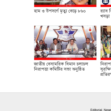
হাম ও উপসর্গে মৃত্যু বেড়ে ৮৬০
র‌্যা
খসড়া 
জাতীয় বেসামরিক বিমান চলাচল
নিরাপ
নিরাপত্তা কমিটির সভা অনুষ্ঠিত
সুরক্
প্রতিরক
Editorial, Ne