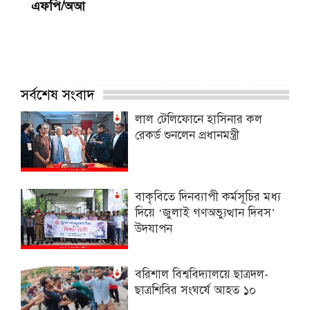
এফপি/অআ
সর্বশেষ সংবাদ
লাল টেলিফোনে হাসিনার কল
রেকর্ড শুনলেন প্রধানমন্ত্রী
বাকৃবিতে দিনব্যাপী কর্মসূচির মধ্য
দিয়ে ‘জুলাই গণঅভ্যুত্থান দিবস’
উদযাপন
বরিশাল বিশ্ববিদ্যালয়ে ছাত্রদল-
ছাত্রশিবির সংঘর্ষে আহত ১০