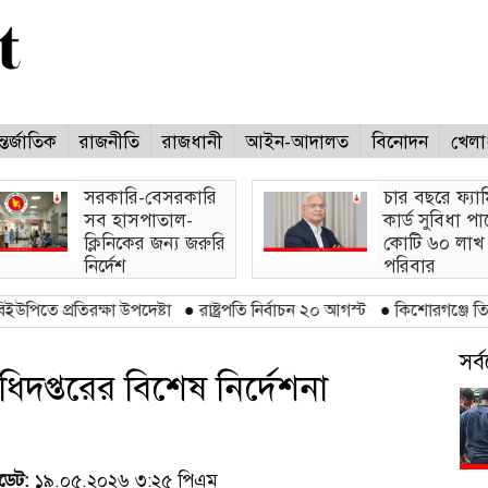
্তর্জাতিক
রাজনীতি
রাজধানী
আইন-আদালত
বিনোদন
খেলা
সরকারি-বেসরকারি
চার বছরে ফ্যা
সব হাসপাতাল-
কার্ড সুবিধা প
ক্লিনিকের জন্য জরুরি
কোটি ৬০ লাখ
নির্দেশ
পরিবার
রক্ষা উপদেষ্টা
●
রাষ্ট্রপতি নির্বাচন ২০ আগস্ট
●
কিশোরগঞ্জে তিতাসের হাই-প্র
সর
অধিদপ্তরের বিশেষ নির্দেশনা
েট:
১৯.০৫.২০২৬ ৩:২৫ পিএম
(ভিজিটর