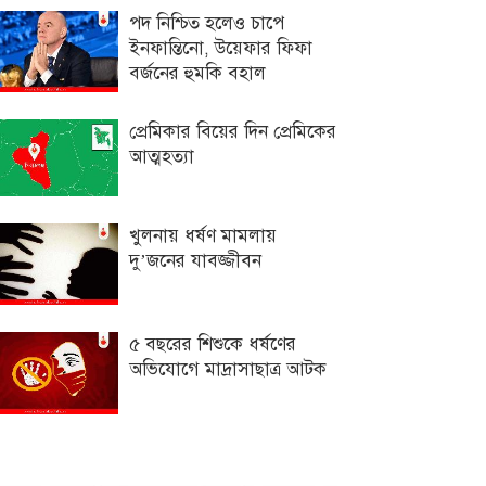
পদ নিশ্চিত হলেও চাপে
ইনফান্তিনো, উয়েফার ফিফা
বর্জনের হুমকি বহাল
প্রেমিকার বিয়ের দিন প্রেমিকের
আত্মহত্যা
খুলনায় ধর্ষণ মামলায়
দু’জনের যাবজ্জীবন
৫ বছরের শিশুকে ধর্ষণের
অভিযোগে মাদ্রাসাছাত্র আটক