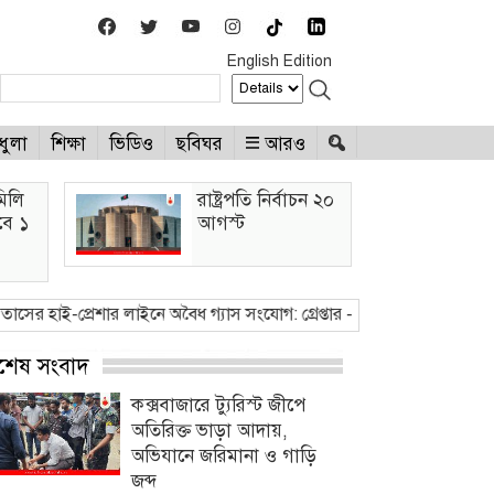
English Edition
ধুলা
শিক্ষা
ভিডিও
ছবিঘর
আরও
মিলি
রাষ্ট্রপতি নির্বাচন ২০
াবে ১
আগস্ট
েশার লাইনে অবৈধ গ্যাস সংযোগ: গ্রেপ্তার - ২
●
ভারি বৃষ্টিতে প্লাবিত নিম্নাঞ্চ
্বশেষ সংবাদ
কক্সবাজারে ট্যুরিস্ট জীপে
অতিরিক্ত ভাড়া আদায়,
অভিযানে জরিমানা ও গাড়ি
জব্দ