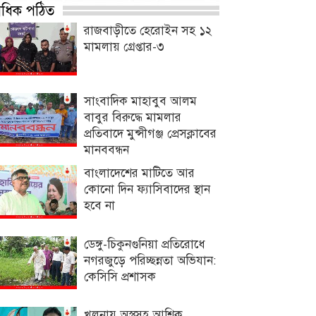
্বাধিক পঠিত
রাজবাড়ীতে হেরোইন সহ ১২
মামলায় গ্রেপ্তার-৩
সাংবাদিক মাহাবুব আলম
বাবুর বিরুদ্ধে মামলার
প্রতিবাদে মুন্সীগঞ্জ প্রেসক্লাবের
মানববন্ধন
বাংলাদেশের মাটিতে আর
কোনো দিন ফ্যাসিবাদের স্থান
হবে না
ডেঙ্গু-চিকুনগুনিয়া প্রতিরোধে
নগরজুড়ে পরিচ্ছন্নতা অভিযান:
কেসিসি প্রশাসক
খুলনায় অস্ত্রসহ আশিক